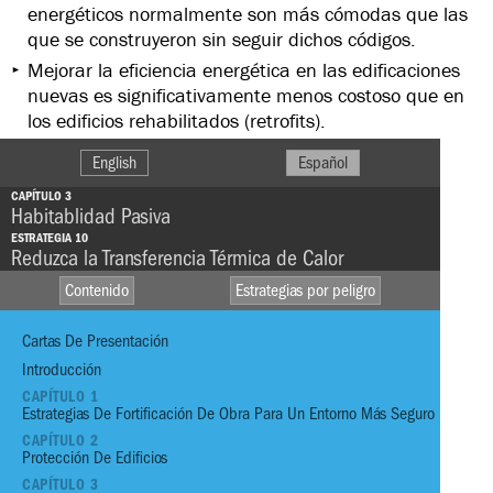
energéticos normalmente son más cómodas que las
que se construyeron sin seguir dichos códigos.
Mejorar la eficiencia energética en las edificaciones
nuevas es significativamente menos costoso que en
los edificios rehabilitados (retrofits).
English
Español
CAPÍTULO 3
Habitablidad Pasiva
ESTRATEGIA 10
Reduzca la Transferencia Térmica de Calor
Contenido
Estrategias por peligro
Cartas De Presentación
Introducción
CAPÍTULO 1
Estrategias De Fortificación De Obra Para Un Entorno Más Seguro
VIENTO
HEAVY
CAPÍTULO 2
RAINFALL
Protección De Edificios
SEQUÍA
CAPÍTULO 3