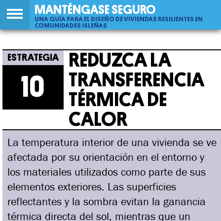
MANTÉNGASE SEGURO
UNA GUÍA PARA EL DISEÑO DE VIVIENDAS RESILIENTES EN
COMUNIDADES ISLEÑAS
Back
10
Jump
Reduzca La Transferencia Térmica De
to
to
REDUZCA LA
top
navigation
Calor
TRANSFERENCIA
10
TÉRMICA DE
CALOR
La temperatura interior de una vivienda se ve
afectada por su orientación en el entorno y
los materiales utilizados como parte de sus
elementos exteriores. Las superficies
reflectantes y la sombra evitan la ganancia
térmica directa del sol, mientras que un