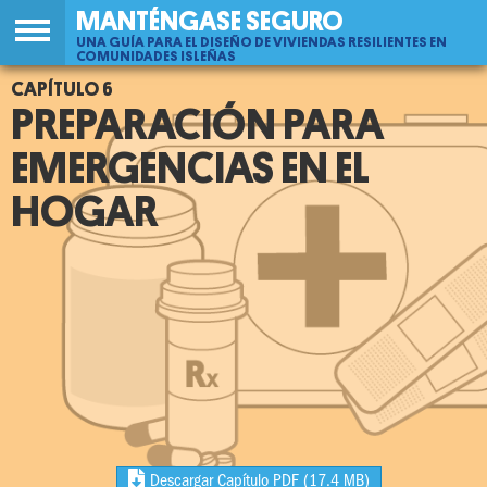
MANTÉNGASE SEGURO
UNA GUÍA PARA EL DISEÑO DE VIVIENDAS RESILIENTES EN
COMUNIDADES ISLEÑAS
Jump
Back
6
to
PREPARACIÓN PARA
to
navigation
top
EMERGENCIAS EN EL
HOGAR
Descargar Capítulo PDF
(17.4 MB)