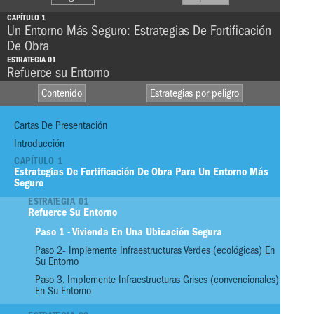
CAPÍTULO 1
Un Entorno Más Seguro: Estrategias De Fortificación
De Obra
ESTRATEGIA 01
Refuerce su Entorno
Contenido
Estrategias por peligro
Cartas De Presentación
Introducción
CAPÍTULO 1
Estrategias De Fortificación De Obra Para Un Entorno Más
VIENTO
Seguro
HEAVY
RAINFALL
ESTRATEGIA 01
SEQUÍA
Refuerce Su Entorno
STORM SURGE
FUEGO
Paso 1 - Vivienda En Una Ubicación Segura
S
CALOR
Paso 2- Implemente Infraestructuras Verdes (ecológicas) En
TSUNAMI
EXTREMO
Su Entorno
L
Paso 3. Implemente Infraestructuras Grises (convencionales)
En Su Entorno
01
Refuerce Su Entorno