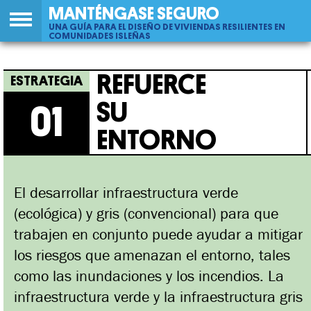
MANTÉNGASE SEGURO
UNA GUÍA PARA EL DISEÑO DE VIVIENDAS RESILIENTES EN
COMUNIDADES ISLEÑAS
Back
01
Jump
Refuerce Su Entorno
to
to
REFUERCE
top
navigation
SU
01
ENTORNO
El desarrollar infraestructura verde
(ecológica) y gris (convencional) para que
trabajen en conjunto puede ayudar a mitigar
los riesgos que amenazan el entorno, tales
como las inundaciones y los incendios. La
infraestructura verde y la infraestructura gris