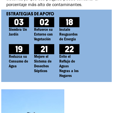
porcentaje más alto de contaminantes.
03
02
18
Siembra Un
Refuerce su
Instale
Jardín
Entorno con
Resguardos
Vegetación
de Energía
19
21
22
Reduzca su
Mejore el
Evite el
Consumo de
Sistema de
Reflujo de
Agua
Desechos
Aguas
Sépticos
Negras a los
Hogares