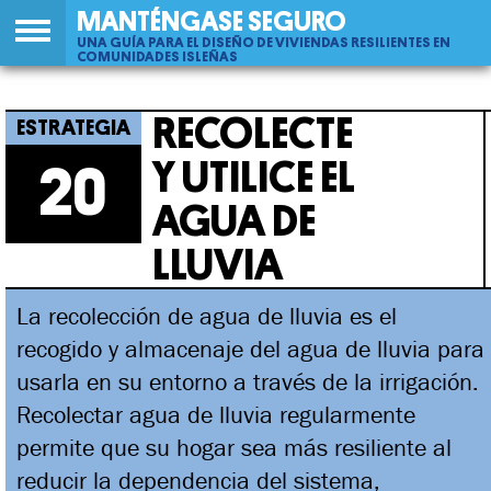
MANTÉNGASE SEGURO
UNA GUÍA PARA EL DISEÑO DE VIVIENDAS RESILIENTES EN
COMUNIDADES ISLEÑAS
Back
20
Jump
Recolecte Y Utilice El Agua De Lluvia
to
to
RECOLECTE
top
navigation
Y UTILICE EL
20
AGUA DE
LLUVIA
La recolección de agua de lluvia es el
recogido y almacenaje del agua de lluvia para
usarla en su entorno a través de la irrigación.
Recolectar agua de lluvia regularmente
permite que su hogar sea más resiliente al
reducir la dependencia del sistema,