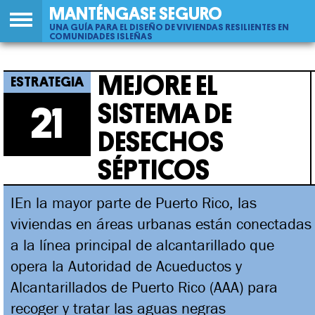
MANTÉNGASE SEGURO
UNA GUÍA PARA EL DISEÑO DE VIVIENDAS RESILIENTES EN
COMUNIDADES ISLEÑAS
Back
21
Jump
Mejore El Sistema De Desechos
to
to
MEJORE EL
top
navigation
Sépticos
SISTEMA DE
21
DESECHOS
SÉPTICOS
IEn la mayor parte de Puerto Rico, las
viviendas en áreas urbanas están conectadas
a la línea principal de alcantarillado que
opera la Autoridad de Acueductos y
Alcantarillados de Puerto Rico (AAA) para
recoger y tratar las aguas negras