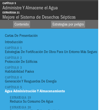
CAPÍTULO 5
Administre Y Almacene el Agua
ESTRATEGIA 21
Mejore el Sistema de Desechos Sépticos
Contenido
Estrategias por peligro
Cartas De Presentación
Introducción
CAPÍTULO 1
Estrategias De Fortificación De Obra Para Un Entorno Más Seguro
VIENTO
HEAVY
CAPÍTULO 2
RAINFALL
Protección De Edificios
SEQUÍA
CAPÍTULO 3
STORM SURGE
FUEGO
Habitabilidad Pasiva
CAPÍTULO 4
S
CALOR
TSUNAMI
Generación Y Resguardos De Energía
EXTREMO
L
CAPÍTULO 5
Agua Administración Y Almacenamiento
01
Refuerce Su Entorno
ESTRATEGIA 19
Reduzca Su Consumo De Agua
02
Refuerce Su Entorno Con Vegetació
ESTRATEGIA 20
03
Siembra Un Jardín