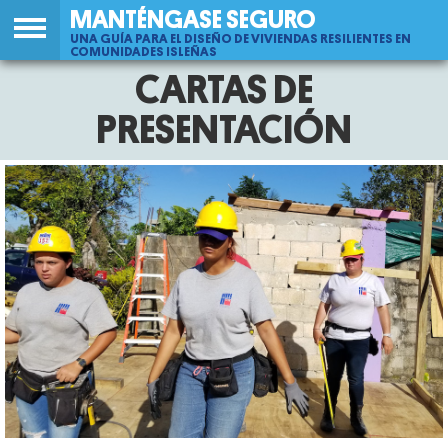
MANTÉNGASE SEGURO
UNA GUÍA PARA EL DISEÑO DE VIVIENDAS RESILIENTES EN
COMUNIDADES ISLEÑAS
Jump
CARTAS DE
Back
to
to
PRESENTACIÓN
navigation
top