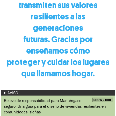
transmiten
sus valores
resilientes a las
generaciones
futuras.
Gracias por
enseñarnos cómo
proteger
y cuidar los lugares
que llamamos hogar.
AVISO
Relevo de responsabilidad para Manténgase
SHOW / HIDE
seguro: Una guía para el diseño de viviendas resilientes en
comunidades isleñas