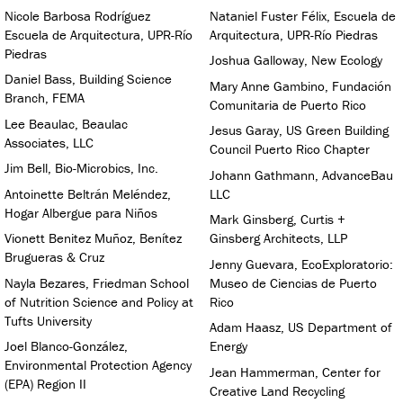
Nicole Barbosa Rodríguez
Nataniel Fuster Félix, Escuela de
Escuela de Arquitectura, UPR-Río
Arquitectura, UPR-Río Piedras
Piedras
Joshua Galloway, New Ecology
Daniel Bass, Building Science
Mary Anne Gambino, Fundación
Branch, FEMA
Comunitaria de Puerto Rico
Lee Beaulac, Beaulac
Jesus Garay, US Green Building
Associates, LLC
Council Puerto Rico Chapter
Jim Bell, Bio-Microbics, Inc.
Johann Gathmann, AdvanceBau
Antoinette Beltrán Meléndez,
LLC
Hogar Albergue para Niños
Mark Ginsberg, Curtis +
Vionett Benitez Muñoz, Benítez
Ginsberg Architects, LLP
Brugueras & Cruz
Jenny Guevara, EcoExploratorio:
Nayla Bezares, Friedman School
Museo de Ciencias de Puerto
of Nutrition Science and Policy at
Rico
Tufts University
Adam Haasz, US Department of
Joel Blanco-González,
Energy
Environmental Protection Agency
Jean Hammerman, Center for
(EPA) Region II
Creative Land Recycling