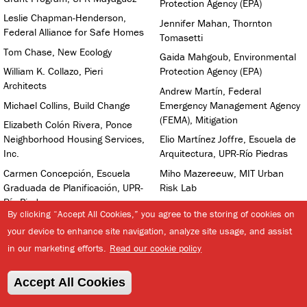
Protection Agency (EPA)
Leslie Chapman-Henderson,
Jennifer Mahan, Thornton
Federal Alliance for Safe Homes
Tomasetti
Tom Chase, New Ecology
Gaida Mahgoub, Environmental
William K. Collazo, Pieri
Protection Agency (EPA)
Architects
Andrew Martín, Federal
Michael Collins, Build Change
Emergency Management Agency
(FEMA), Mitigation
Elizabeth Colón Rivera, Ponce
Neighborhood Housing Services,
Elio Martínez Joffre, Escuela de
Inc.
Arquitectura, UPR-Río Piedras
Carmen Concepción, Escuela
Miho Mazereeuw, MIT Urban
Graduada de Planificación, UPR-
Risk Lab
Río Piedras
Shannon Mclachlon, Federal
By clicking “Accept All Cookies,” you agree to the storing of cookies on
Paul Craig, South Central Public
Emergency Management Agency
your device to enhance site navigation, analyze site usage, and assist
Health Department Idaho
(FEMA), Community Planning and
in our marketing efforts.
Read our cookie policy
Capacity Building
Alan Crumley, GeoConsult Inc.
Ricardo Medina, RAND
Pedro Cruz, Escuela de
Accept All Cookies
Corporation
Arquitectura, UPR-Río Piedras
Mark Mehos, Thermal Systems