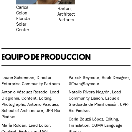
Cynthia
Carlos
Barton,
Colon,
Architect
Florida
Partners
Solar
Center
EQUIPO DE PRODUCCION
Laurie Schoeman, Director,
Patrick Seymour, Book Designer,
Enterprise Community Partners
@TsangSeymour
Antonio Vázquez Rosado, Lead
Natalie Rivera Negrón, Lead
Diagrams, Content, Editing,
Community Liason, Escuela
Photographs, Antonio Vazquez,
Graduada de Planificación, UPR-
School of Architecture, UPR-Río
Río Piedras
Piedras
Carla Bauzá López, Editing,
María Roldán, Lead Editor,
Translation, OGMA Language
Content, Perkins and Will
Studio