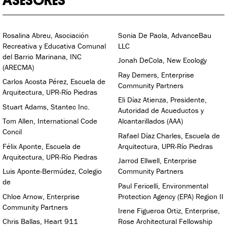
ASESORES
Rosalina Abreu, Asociación
Sonia De Paola, AdvanceBau
Recreativa y Educativa Comunal
LLC
del Barrio Marinana, INC
Jonah DeCola, New Ecology
(ARECMA)
Ray Demers, Enterprise
Carlos Acosta Pérez, Escuela de
Community Partners
Arquitectura, UPR-Río Piedras
Eli Díaz Atienza, Presidente,
Stuart Adams, Stantec Inc.
Autoridad de Acueductos y
Tom Allen, International Code
Alcantarillados (AAA)
Concil
Rafael Díaz Charles, Escuela de
Félix Aponte, Escuela de
Arquitectura, UPR-Río Piedras
Arquitectura, UPR-Río Piedras
Jarrod Ellwell, Enterprise
Luis Aponte-Bermúdez, Colegio
Community Partners
de
Paul Fericelli, Environmental
Chloe Arnow, Enterprise
Protection Agency (EPA) Region II
Community Partners
Irene Figueroa Ortiz, Enterprise,
Chris Ballas, Heart 911
Rose Architectural Fellowship