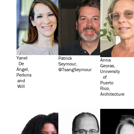
Yanel
Patrick
Anna
De
Seymour,
Georas,
Ángel,
@TsangSeymour
University
Perkins
of
and
Puerto
Will
Rico,
Architecture