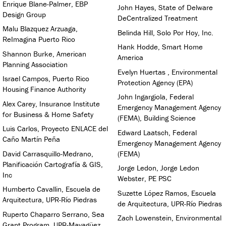
Enrique Blane-Palmer, EBP
John Hayes, State of Delware
Design Group
DeCentralized Treatment
Malu Blazquez Arzuaga,
Belinda Hill, Solo Por Hoy, Inc.
ReImagina Puerto Rico
Hank Hodde, Smart Home
Shannon Burke, American
America
Planning Association
Evelyn Huertas , Environmental
Israel Campos, Puerto Rico
Protection Agency (EPA)
Housing Finance Authority
John Ingargiola, Federal
Alex Carey, Insurance Institute
Emergency Management Agency
for Business & Home Safety
(FEMA), Building Science
Luis Carlos, Proyecto ENLACE del
Edward Laatsch, Federal
Caño Martín Peña
Emergency Management Agency
David Carrasquillo-Medrano,
(FEMA)
Planificación Cartografía & GIS,
Jorge Ledon, Jorge Ledon
Inc
Webster, PE PSC
Humberto Cavallin, Escuela de
Suzette López Ramos, Escuela
Arquitectura, UPR-Río Piedras
de Arquitectura, UPR-Río Piedras
Ruperto Chaparro Serrano, Sea
Zach Lowenstein, Environmental
Grant Program, UPR-Mayagüez