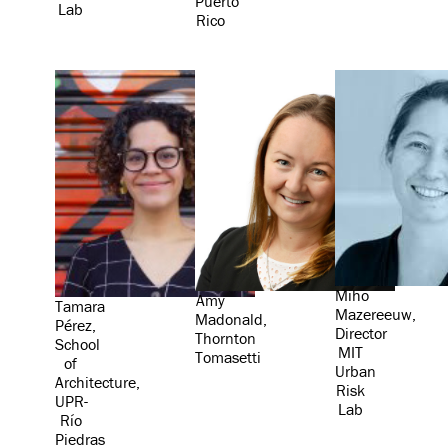
Puerto
Lab
Rico
Miho
Amy
Tamara
Mazereeuw,
Madonald,
Pérez,
Director
Thornton
School
MIT
Tomasetti
of
Urban
Architecture,
Risk
UPR-
Lab
Río
Piedras